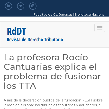
Pasar
al
contenido
Facultad de Cs. Juridicas
|
Biblioteca Nacional
principal
Togg
navig
La profesora Rocío
Cantuarias explica el
problema de fusionar
los TTA
A raíz de la declaración pública de la fundación FESIT sobre
la idea de fusionar los tribunales tributarios y aduaneros, el