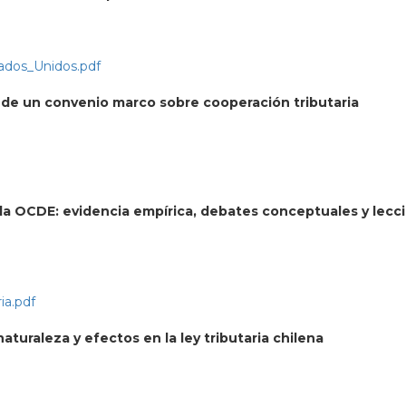
ados_Unidos.pdf
 de un convenio marco sobre cooperación tributaria
e la OCDE: evidencia empírica, debates conceptuales y lecc
ia.pdf
turaleza y efectos en la ley tributaria chilena