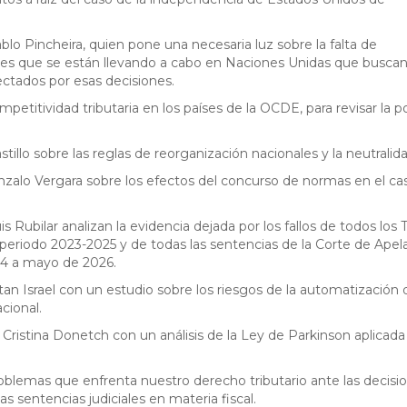
lo Pincheira, quien pone una necesaria luz sobre la falta de
es que se están llevando a cabo en Naciones Unidas que buscan 
ectados por esas decisiones.
mpetitividad tributaria en los países de la OCDE, para revisar la p
illo sobre las reglas de reorganización nacionales y la neutralidad
onzalo Vergara sobre los efectos del concurso de normas en el ca
 Rubilar analizan la evidencia dejada por los fallos de todos los 
 periodo 2023-2025 y de todas las sentencias de la Corte de Apel
24 a mayo de 2026.
atan Israel con un estudio sobre los riesgos de la automatización 
cional.
Cristina Donetch con un análisis de la Ley de Parkinson aplicada 
oblemas que enfrenta nuestro derecho tributario ante las decisi
as sentencias judiciales en materia fiscal.