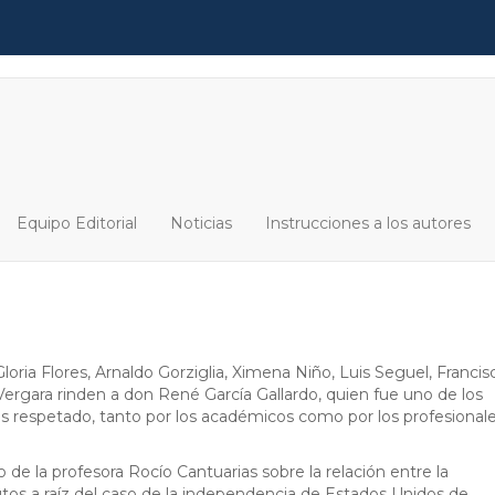
Equipo Editorial
Noticias
Instrucciones a los autores
ria Flores, Arnaldo Gorziglia, Ximena Niño, Luis Seguel, Francis
Vergara rinden a don René García Gallardo, quien fue uno de los
más respetado, tanto por los académicos como por los profesionale
 de la profesora Rocío Cantuarias sobre la relación entre la
ibutos a raíz del caso de la independencia de Estados Unidos de