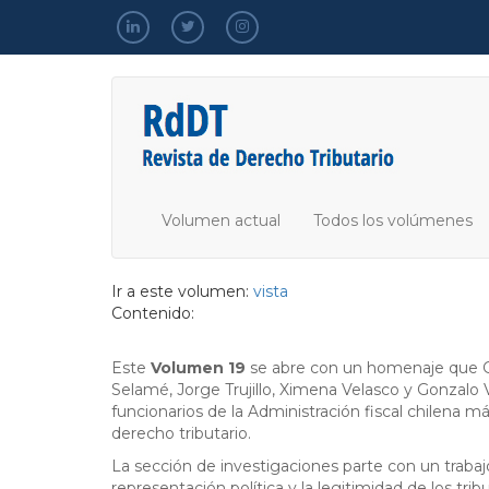
Pasar
al
contenido
principal
Volumen actual
Todos los volúmenes
Ir a este volumen:
vista
Contenido:
Este
Volumen 19
se abre con un homenaje que Glo
Selamé, Jorge Trujillo, Ximena Velasco y Gonzalo 
funcionarios de la Administración fiscal chilena 
derecho tributario.
La sección de investigaciones parte con un trabajo
representación política y la legitimidad de los tr