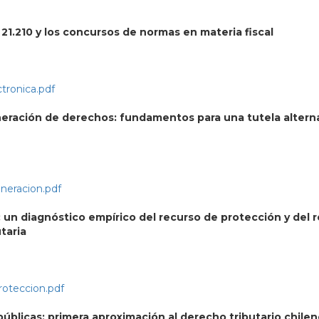
º 21.210 y los concursos de normas en materia fiscal
tronica.pdf
lneración de derechos: fundamentos para una tutela altern
neracion.pdf
l: un diagnóstico empírico del recurso de protección y del 
taria
roteccion.pdf
úblicas: primera aproximación al derecho tributario chile