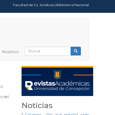
Facultad de Cs. Juridicas
|
Biblioteca Nacional
Formulario
Nosotros
de
Buscar
búsqueda
co
s del
Noticias
* Columna. ¿Por qué importa cada