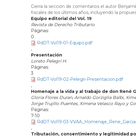
Cierra la sección de comentarios el autor Benjamín 
fiscales de los últimos años, incluyendo la propu
Equipo editorial del Vol. 19
Revista de Derecho Tributario
0
RdDT-Vol19-01-Equipo.pdf
,
Presentación
Loreto Pelegrí H.
3
RdDT-Vol19-02-Pelegri-Presentacion.pdf
,
Homenaje a la vida y al trabajo de don René G
Gloria Flores Duran, Arnaldo Gorziglia Balbi, Xi
Jorge Trujillo Puentes, Ximena Velasco Rayo y G
7-10
RdDT-Vol19-03-VVAA_Homenaje_Rene_Garcia
,
Tributación, consentimiento y legitimidad po