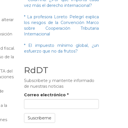
vez más el derecho internacional?
* La profesora Loreto Pelegrí explica
alterar
los riesgos de la Convención Marco
sobre Cooperación Tributaria
osición
Internacional
* El impuesto mínimo global, ¿un
 fiscal.
esfuerzo que no da frutos?
so de la
RdDT
TTA del
aciones
Subscribete y mantente informado
de nuestras noticias
de
Correo electrónico
*
a la
Suscribeme
ones