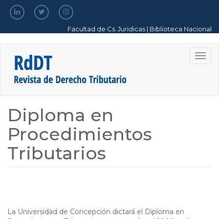
Pasar
al
contenido
Facultad de Cs. Juridicas
|
Biblioteca Nacional
principal
Togg
navig
Diploma en
Procedimientos
Tributarios
La Universidad de Concepción dictará el Diploma en