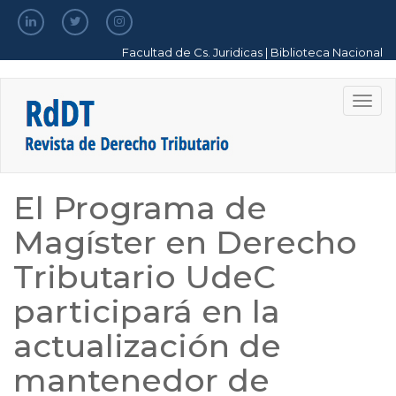
Pasar
al
contenido
Facultad de Cs. Juridicas
|
Biblioteca Nacional
principal
Togg
navig
El Programa de
Magíster en Derecho
Tributario UdeC
participará en la
actualización de
mantenedor de