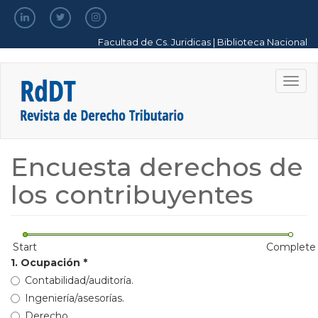
Pasar
al
contenido
Facultad de Cs. Juridicas
|
Biblioteca Nacional
principal
Togg
navig
Encuesta derechos de
los contribuyentes
Start
Complete
1. Ocupación
*
Contabilidad/auditoría.
Ingeniería/asesorías.
Derecho.