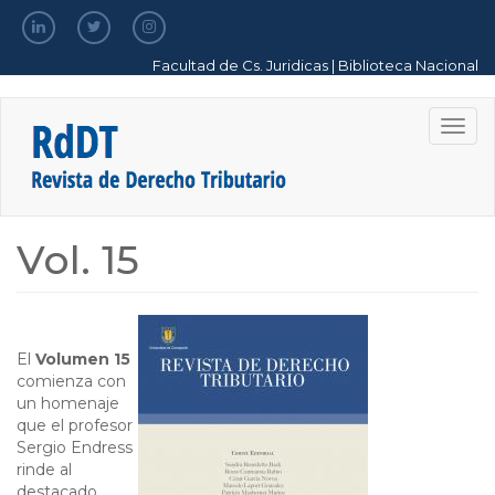
Pasar
al
contenido
Facultad de Cs. Juridicas
|
Biblioteca Nacional
principal
Togg
navig
Vol. 15
El
Volumen 15
comienza con
un homenaje
que el profesor
Sergio Endress
rinde al
destacado