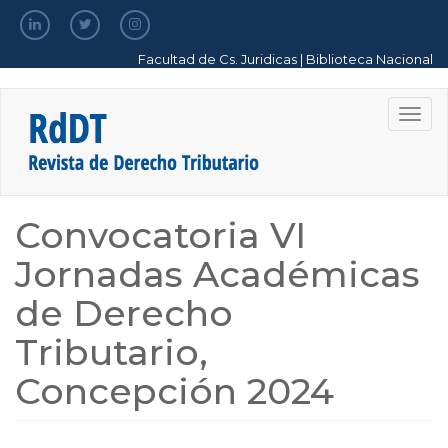
Pasar
al
contenido
Facultad de Cs. Juridicas
|
Biblioteca Nacional
principal
Togg
navig
Convocatoria VI
Jornadas Académicas
de Derecho
Tributario,
Concepción 2024